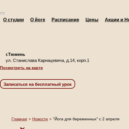
О студии
О йоге
Расписание
Цены
Акции и Н
г.Тюмень
ул. Станислава Карнацевича, д.14, корп.1
Посмотреть на карте
Главная
>
Новости
>
"Йога для беременных" с 2 апреля