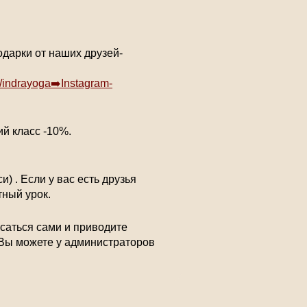
одарки от наших друзей-
m/indrayoga➡️Instagram-
ий класс -10%.
) . Если у вас есть друзья
тный урок.
исаться сами и приводите
 Вы можете у администраторов