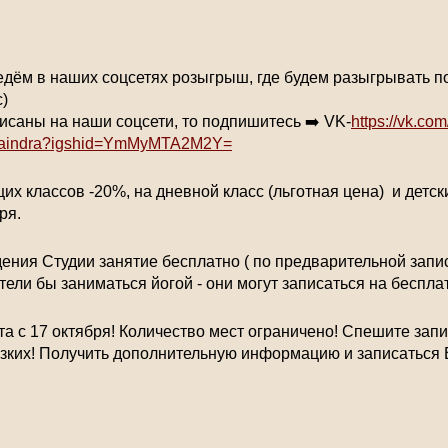
едём в наших соцсетях розыгрыш, где будем разыгрывать п
с)
исаны на наши соцсети, то подпишитесь ➡️ VK-
https://vk.co
yogaindra?igshid=YmMyMTA2M2Y=
х классов -20%, на дневной класс (льготная цена) и детск
ря.
дения Студии занятие бесплатно ( по предварительной записи
тели бы заниматься йогой - они могут записаться на беспла
та с 17 октября! Количество мест ограничено! Спешите зап
изких! Получить дополнительную информацию и записаться