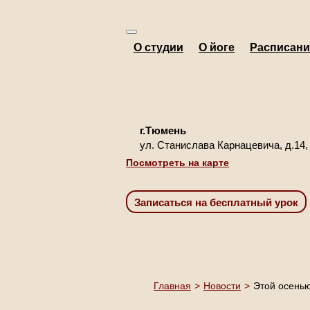
О студии
О йоге
Расписани
г.Тюмень
ул. Станислава Карнацевича, д.14,
Посмотреть на карте
Главная
>
Новости
>
Этой осенью