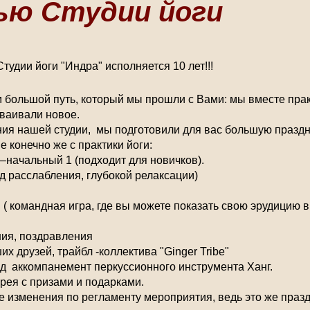
ью Студии йоги
тудии йоги "Индра" исполняется 10 лет!!!
 большой путь, который мы прошли с Вами: мы вместе прак
сваивали новое.
ения нашей студии, мы подготовили для вас большую празд
конечно же с практики йоги:
–начальный 1 (подходит для новичков).
од расслабления, глубокой релаксации)
 ( командная игра, где вы можете показать свою эрудицию в
ния, поздравления
х друзей, трайбл -коллектива "Ginger Tribe"
од аккомпанемент перкуссионного инструмента Ханг.
рея с призами и подарками.
ие изменения по регламенту мероприятия, ведь это же праз