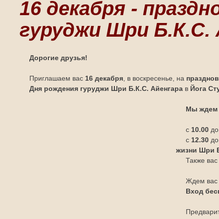
16 декабря - празд
гуруджи Шри Б.К.С.
Дорогие друзья!
Приглашаем вас
16 декабря
, в воскресенье,
на
празднов
Дня рождения гуруджи Шри Б.К.С. Айенгара
в
Йога Ст
Мы ждем
с
10.00
д
с
12.30
д
жизни
Шри Б
Также вас
Ждем вас 
Вход бес
Предварит