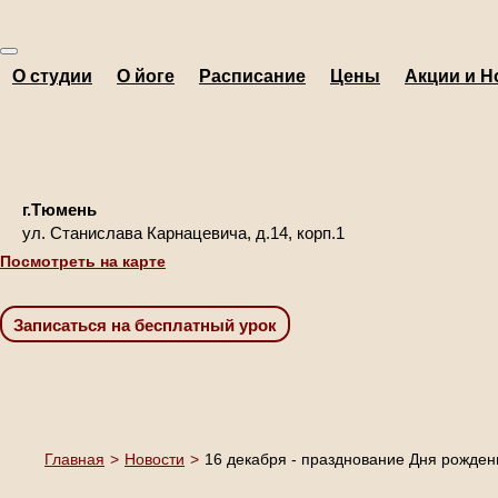
О студии
О йоге
Расписание
Цены
Акции и Н
г.Тюмень
ул. Станислава Карнацевича, д.14, корп.1
Посмотреть на карте
Главная
>
Новости
>
16 декабря - празднование Дня рожден