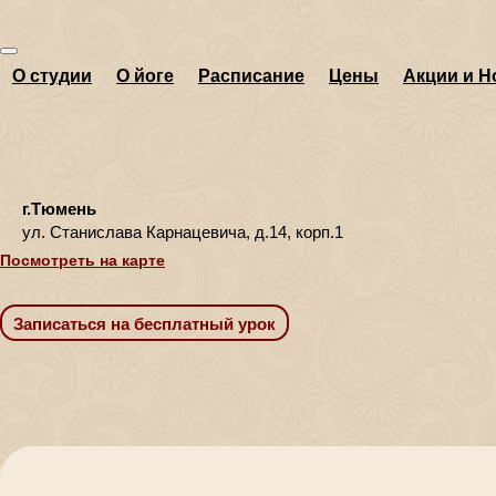
О студии
О йоге
Расписание
Цены
Акции и Н
г.Тюмень
ул. Станислава Карнацевича, д.14, корп.1
Посмотреть на карте