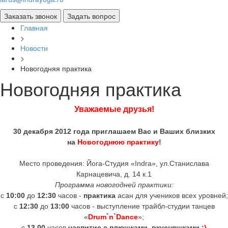
Главная
>
Новости
>
Новогодняя практика
Новогодняя практика
Уважаемые друзья!
30 декабря 2012 года
приглашаем Вас и Ваших близких
на
Новогоднюю практику
!
Место проведения: Йога-Студия «Indra», ул.Станислава
Карнацевича, д. 14 к.1
Программа новогодней практики:
с
10:00
до
12:30
часов -
практика
асан для учеников всех уровней;
с
12:30
до
13:00
часов - выступление трайбл-студии танцев
«
Drum`n`Dance
»;
с
13.00
часов
чаепитие с плюшками, вкусняшками
:)