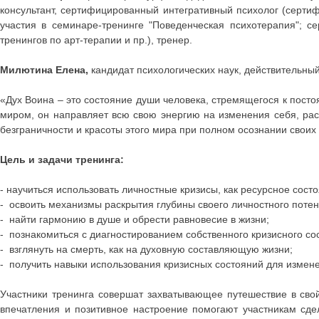
консультант, сертифицированный интегративный психолог (серти
участия в семинаре-тренинге "Поведенческая психотерапия"; 
тренингов по арт-терапии и пр.), тренер.
Милютина Елена
,
кандидат психологических наук, действительны
«Дух Воина – это состояние души человека, стремящегося к посто
миром, он направляет всю свою энергию на изменения себя, рас
безграничности и красоты этого мира при полном осознании своих
Цель и задачи тренинга
:
- научиться использовать личностные кризисы, как ресурсное сос
- освоить механизмы раскрытия глубины своего личностного поте
- найти гармонию в душе и обрести равновесие в жизни;
- познакомиться с диагностированием собственного кризисного со
- взглянуть на смерть, как на духовную составляющую жизни;
- получить навыки использования кризисных состояний для измен
Участники тренинга совершат захватывающее путешествие в свой
впечатления и позитивное настроение помогают участникам сде