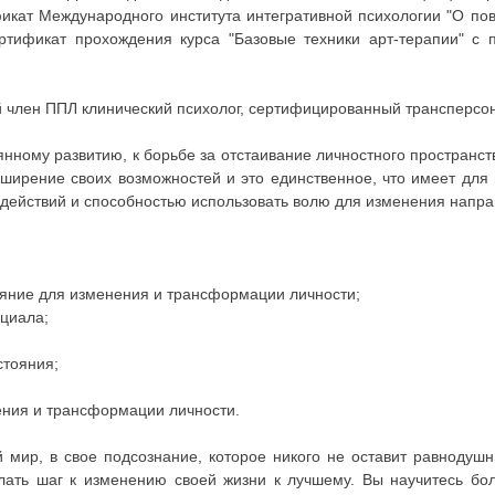
фикат Международного института интегративной психологии "О по
сертификат прохождения курса "Базовые техники арт-терапии"
й член ППЛ клинический психолог, сертифицированный трансперсон
янному развитию, к борьбе за отстаивание личностного пространст
ширение своих возможностей и это единственное, что имеет для 
 действий и способностью использовать волю для изменения напра
тояние для изменения и трансформации личности;
нциала;
стояния;
ения и трансформации личности.
 мир, в свое подсознание, которое никого не оставит равнодушн
лать шаг к изменению своей жизни к лучшему. Вы научитесь бо