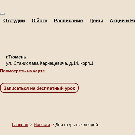
О студии
О йоге
Расписание
Цены
Акции и Н
г.Тюмень
ул. Станислава Карнацевича, д.14, корп.1
Посмотреть на карте
Главная
>
Новости
>
Дни открытых дверей