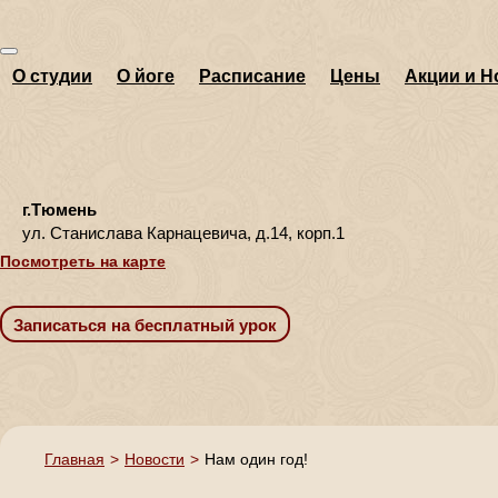
О студии
О йоге
Расписание
Цены
Акции и Н
г.Тюмень
ул. Станислава Карнацевича, д.14, корп.1
Посмотреть на карте
Главная
>
Новости
>
Нам один год!