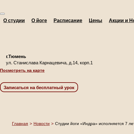
О студии
О йоге
Расписание
Цены
Акции и Н
г.Тюмень
ул. Станислава Карнацевича, д.14, корп.1
Посмотреть на карте
Главная
>
Новости
>
Студии йоги «Индра» исполняется 7 ле