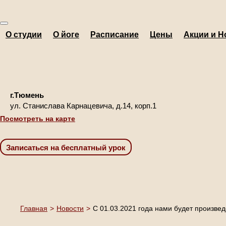
О студии
О йоге
Расписание
Цены
Акции и Н
г.Тюмень
ул. Станислава Карнацевича, д.14, корп.1
Посмотреть на карте
Главная
>
Новости
>
С 01.03.2021 года нами будет произве