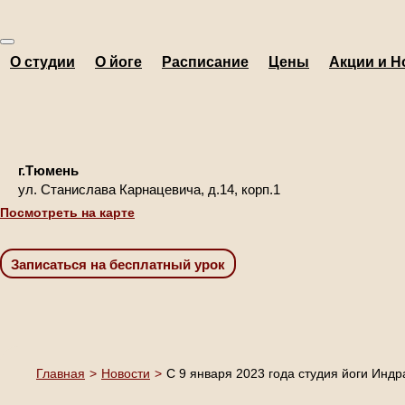
О студии
О йоге
Расписание
Цены
Акции и Н
г.Тюмень
ул. Станислава Карнацевича, д.14, корп.1
Посмотреть на карте
Главная
>
Новости
>
С 9 января 2023 года студия йоги Индр